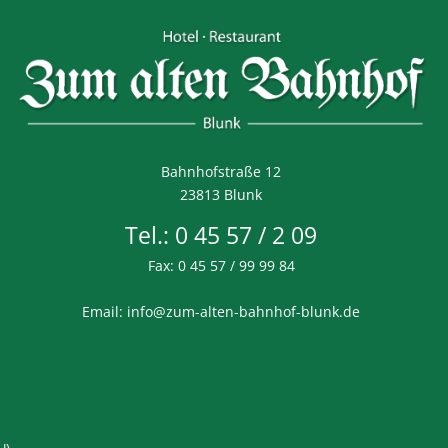
Bahnhofstraße 12
23813 Blunk
Tel.: 0 45 57 / 2 09
Fax: 0 45 57 / 99 99 84
Email:
info@zum-alten-bahnhof-blunk.de
U)