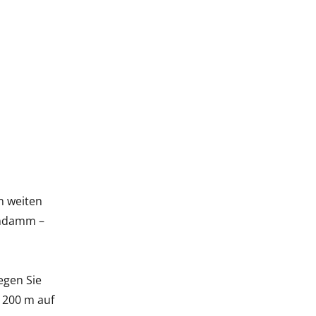
n weiten
ahndamm –
egen Sie
a 200 m auf