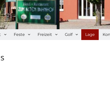
t
Feste
Freizeit
Golf
Lage
Kon
ns