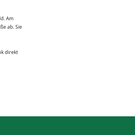
ld. Am
ße ab. Sie
k direkt